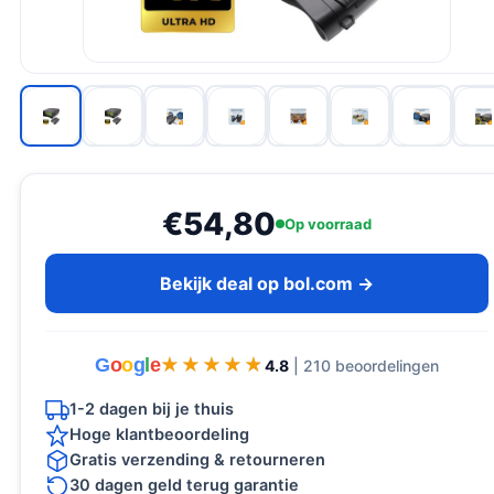
€54,80
Op voorraad
Bekijk deal op bol.com →
G
o
o
g
l
e
★★★★★
★★★★★
4.8
| 210 beoordelingen
1-2 dagen bij je thuis
Hoge klantbeoordeling
Gratis verzending & retourneren
30 dagen geld terug garantie