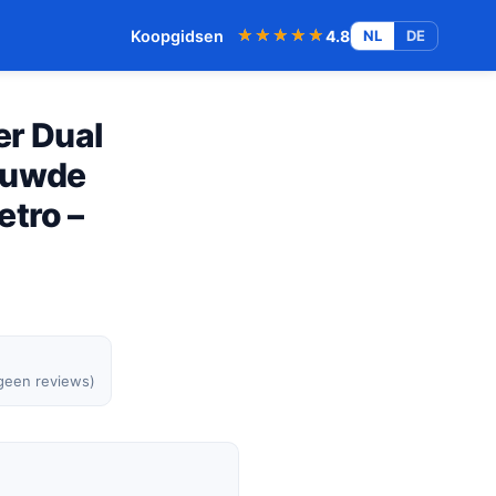
★★★★★
★★★★★
Koopgidsen
4.8
NL
DE
er Dual
ouwde
etro –
 geen reviews)