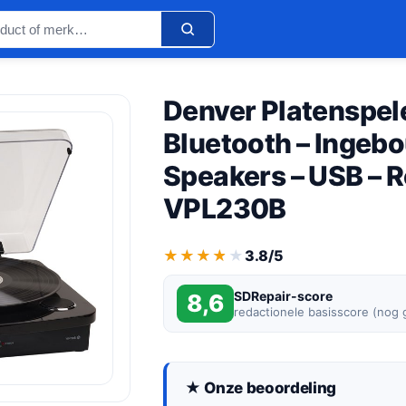
Denver Platenspel
Bluetooth – Ingeb
Speakers – USB – R
VPL230B
★★★★★
★★★★★
3.8/5
SDRepair-score
8,6
redactionele basisscore (nog
★ Onze beoordeling