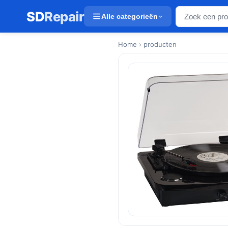
SD
Repair
Alle categorieën
Home
› producten