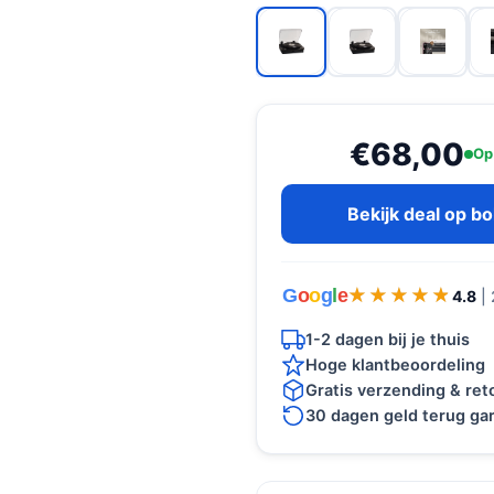
€68,00
Op
Bekijk deal op b
G
o
o
g
l
e
★★★★★
★★★★★
4.8
|
1-2 dagen bij je thuis
Hoge klantbeoordeling
Gratis verzending & re
30 dagen geld terug gar