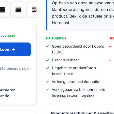
Op basis van onze analyse van p
klantbeoordelingen is dit een s
product. Bekijk de actuele prijs 
hiernaast.
 voorraad
Pluspunten
Aa
Goed beoordeeld door kopers
ol.com →
(3.8/5)
Direct leverbaar
Uitgebreide productfoto's
 210 beoordelingen
beschikbaar
Volledige productinformatie
Verkrijgbaar via bol.com (snelle
tourneren
levering, retour mogelijk)
antie
Productomschrijving & specific