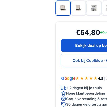
€54,80
Op
Bekijk deal op b
Ook bij Coolblue ·
G
o
o
g
l
e
★★★★★
★★★★★
4.8
|
1-2 dagen bij je thuis
Hoge klantbeoordeling
Gratis verzending & re
30 dagen geld terug gar