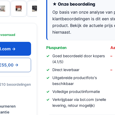
★ Onze beoordeling
Op basis van onze analyse van p
klantbeoordelingen is dit een s
product. Bekijk de actuele prijs 
hiernaast.
 voorraad
Pluspunten
Aa
ol.com →
Goed beoordeeld door kopers
(4.1/5)
 €55,00 →
Direct leverbaar
Uitgebreide productfoto's
beschikbaar
 210 beoordelingen
Volledige productinformatie
Verkrijgbaar via bol.com (snelle
levering, retour mogelijk)
tourneren
antie