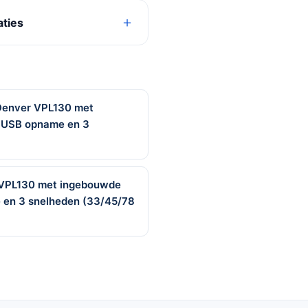
aties
 Denver VPL130 met
, USB opname en 3
r VPL130 met ingebouwde
 en 3 snelheden (33/45/78