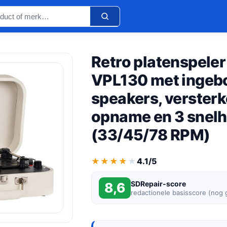
Retro platenspele
VPL130 met inge
speakers, versterk
opname en 3 snel
(33/45/78 RPM)
★★★★★
★★★★★
4.1/5
SDRepair-score
8,6
redactionele basisscore (nog