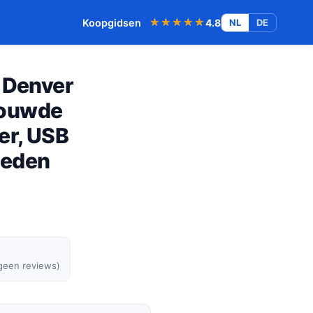
★★★★★
★★★★★
Koopgidsen
4.8
NL
DE
r Denver
bouwde
er, USB
heden
 geen reviews)