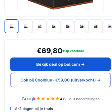
€69,80
Op voorraad
Bekijk deal op bol.com →
Ook bij Coolblue · €59,00 (uitverkocht) →
G
o
o
g
l
e
★★★★★
★★★★★
4.8
| 210 beoordelingen
1-2 dagen bij je thuis