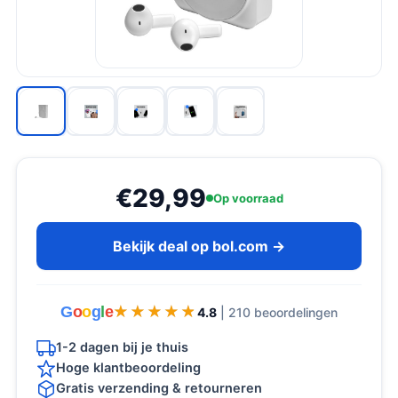
€29,99
Op voorraad
Bekijk deal op bol.com →
G
o
o
g
l
e
★★★★★
★★★★★
4.8
| 210 beoordelingen
1-2 dagen bij je thuis
Hoge klantbeoordeling
Gratis verzending & retourneren