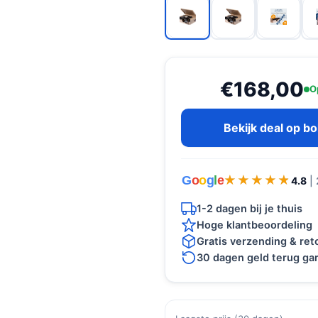
€168,00
O
Bekijk deal op b
G
o
o
g
l
e
★★★★★
★★★★★
4.8
|
1-2 dagen bij je thuis
Hoge klantbeoordeling
Gratis verzending & re
30 dagen geld terug gar