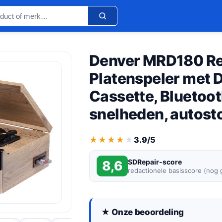
Denver MRD180 Re
Platenspeler met 
Cassette, Bluetoot
snelheden, autost
★★★★★
★★★★★
3.9/5
SDRepair-score
8,6
redactionele basisscore (nog
★ Onze beoordeling