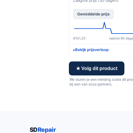
Laagste prijs (30 dagen)
Gemiddelde prijs
€151,20
laatste 90 dag
Bekijk prijsverloop
★ Volg dit product
We sturen je een melding zodra dit pr
bij een van onze partners.
SD
Repair