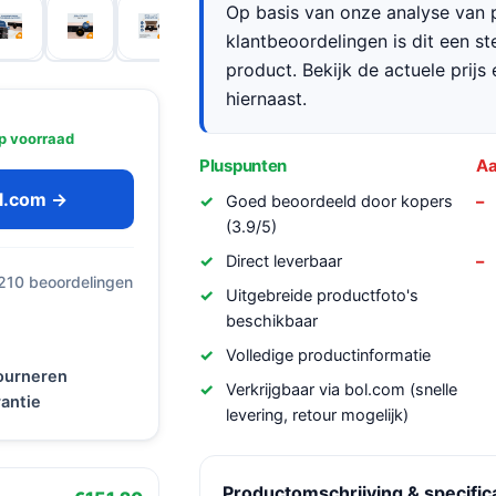
Op basis van onze analyse van p
klantbeoordelingen is dit een s
product. Bekijk de actuele prijs 
hiernaast.
p voorraad
Pluspunten
Aa
ol.com →
Goed beoordeeld door kopers
(3.9/5)
Direct leverbaar
 210 beoordelingen
Uitgebreide productfoto's
beschikbaar
Volledige productinformatie
tourneren
Verkrijgbaar via bol.com (snelle
antie
levering, retour mogelijk)
Productomschrijving & specific