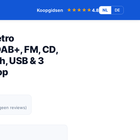
★★★★★
★★★★★
Koopgidsen
4.8
NL
DE
tro
DAB+, FM, CD,
h, USB & 3
op
 geen reviews)