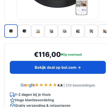
€116,00
Op voorraad
Bekijk deal op bol.com →
G
o
o
g
l
e
★★★★★
★★★★★
4.8
| 210 beoordelingen
1-2 dagen bij je thuis
Hoge klantbeoordeling
Gratis verzending & retourneren