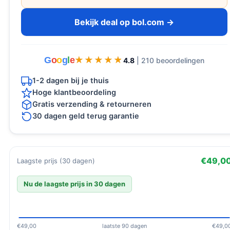
Bekijk deal op bol.com →
G
o
o
g
l
e
★★★★★
★★★★★
4.8
| 210 beoordelingen
1-2 dagen bij je thuis
Hoge klantbeoordeling
Gratis verzending & retourneren
30 dagen geld terug garantie
€49,0
Laagste prijs (30 dagen)
Nu de laagste prijs in 30 dagen
€49,00
laatste 90 dagen
€49,0