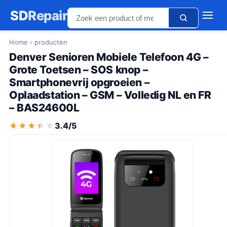
SD
Repair
Home
› producten
Denver Senioren Mobiele Telefoon 4G –
Grote Toetsen – SOS knop –
Smartphonevrij opgroeien –
Oplaadstation – GSM – Volledig NL en FR
– BAS24600L
★★★★★
★★★★★
3.4/5