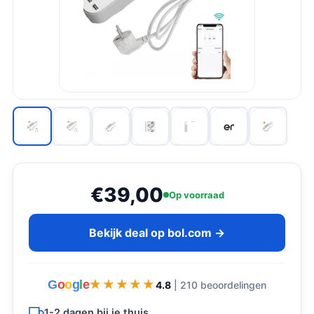
€39,00
Op voorraad
Bekijk deal op bol.com →
G
o
o
g
l
e
★★★★★
★★★★★
4.8
| 210 beoordelingen
1-2 dagen bij je thuis