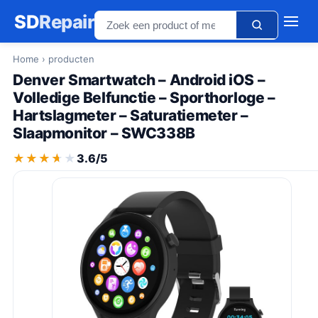
SD
Repair
Home
› producten
Denver Smartwatch – Android iOS –
Volledige Belfunctie – Sporthorloge –
Hartslagmeter – Saturatiemeter –
Slaapmonitor – SWC338B
★★★★★
★★★★★
3.6/5