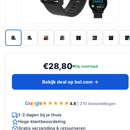
€28,80
Op voorraad
Bekijk deal op bol.com →
G
o
o
g
l
e
★★★★★
★★★★★
4.8
| 210 beoordelingen
1-2 dagen bij je thuis
Hoge klantbeoordeling
Gratis verzending & retourneren