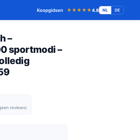
★★★★★
★★★★★
Koopgidsen
4.8
NL
DE
h –
00 sportmodi –
olledig
59
 geen reviews)