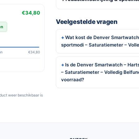
€34,80
Veelgestelde vragen
en
Wat kost de Denver Smartwatch 
sportmodi – Saturatiemeter – Voll
en
€34,80
Is de Denver Smartwatch – Hart
– Saturatiemeter – Volledig Belfu
voorraad?
oduct weer beschikbaar is