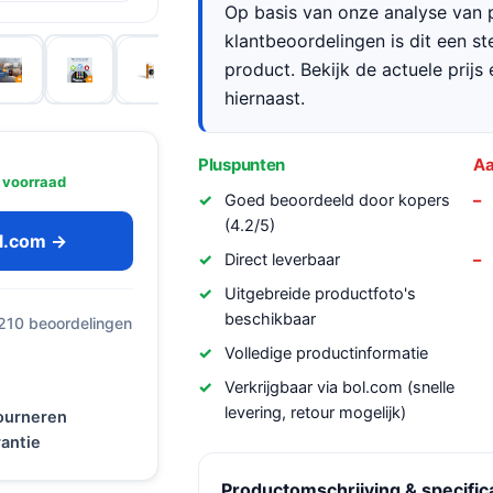
Op basis van onze analyse van p
klantbeoordelingen is dit een s
product. Bekijk de actuele prijs 
hiernaast.
Pluspunten
Aa
 voorraad
Goed beoordeeld door kopers
(4.2/5)
ol.com →
Direct leverbaar
Uitgebreide productfoto's
beschikbaar
 210 beoordelingen
Volledige productinformatie
Verkrijgbaar via bol.com (snelle
levering, retour mogelijk)
tourneren
antie
Productomschrijving & specific