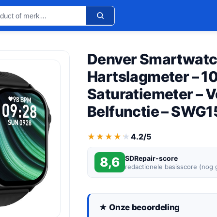
Denver Smartwatc
Hartslagmeter – 1
Saturatiemeter – V
Belfunctie – SWG1
★★★★★
★★★★★
4.2/5
SDRepair-score
8,6
redactionele basisscore (nog
★ Onze beoordeling