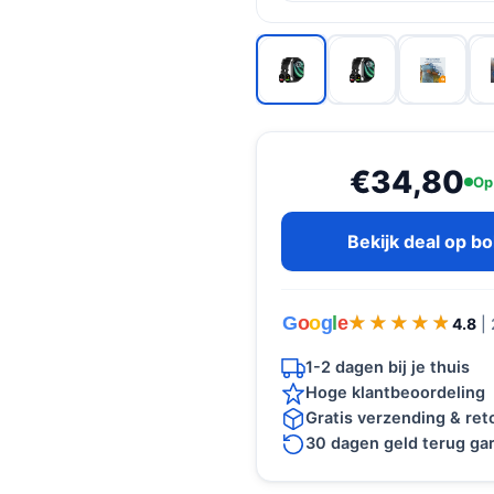
€34,80
Op
Bekijk deal op b
G
o
o
g
l
e
★★★★★
★★★★★
4.8
|
1-2 dagen bij je thuis
Hoge klantbeoordeling
Gratis verzending & re
30 dagen geld terug gar