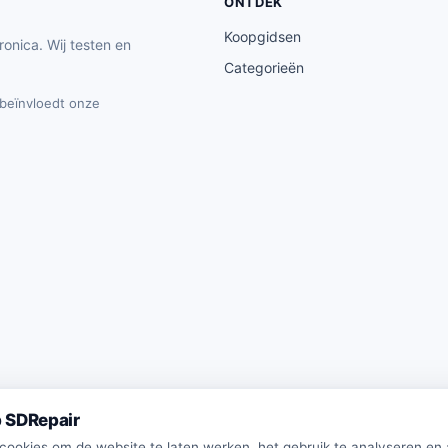
ONTDEK
Koopgidsen
ronica. Wij testen en
Categorieën
t beïnvloedt onze
 SDRepair
 cookies om de website te laten werken, het gebruik te analyseren en