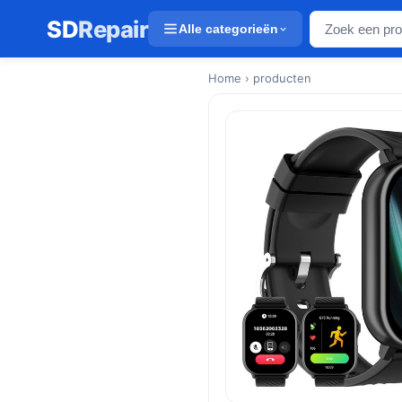
SD
Repair
Alle categorieën
Home
› producten