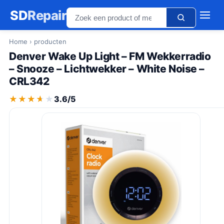
SD
Repair
Home
› producten
Denver Wake Up Light – FM Wekkerradio
– Snooze – Lichtwekker – White Noise –
CRL342
★★★★★
★★★★★
3.6/5