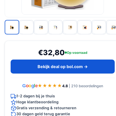
€32,80
Op voorraad
Bekijk deal op bol.com →
G
o
o
g
l
e
★★★★★
★★★★★
4.8
| 210 beoordelingen
1-2 dagen bij je thuis
Hoge klantbeoordeling
Gratis verzending & retourneren
30 dagen geld terug garantie