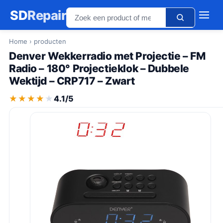
SD
Repair
Home
› producten
Denver Wekkerradio met Projectie – FM
Radio – 180° Projectieklok – Dubbele
Wektijd – CRP717 – Zwart
★★★★★
★★★★★
4.1/5