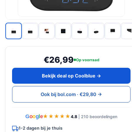
€26,99
Op voorraad
Bekijk deal op Coolblue →
Ook bij bol.com · €29,80 →
G
o
o
g
l
e
★★★★★
★★★★★
4.8
| 210 beoordelingen
1-2 dagen bij je thuis