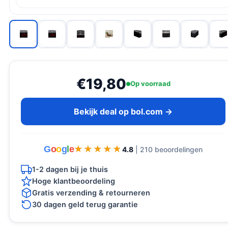
€19,80
Op voorraad
Bekijk deal op bol.com →
G
o
o
g
l
e
★★★★★
★★★★★
4.8
| 210 beoordelingen
1-2 dagen bij je thuis
Hoge klantbeoordeling
Gratis verzending & retourneren
30 dagen geld terug garantie