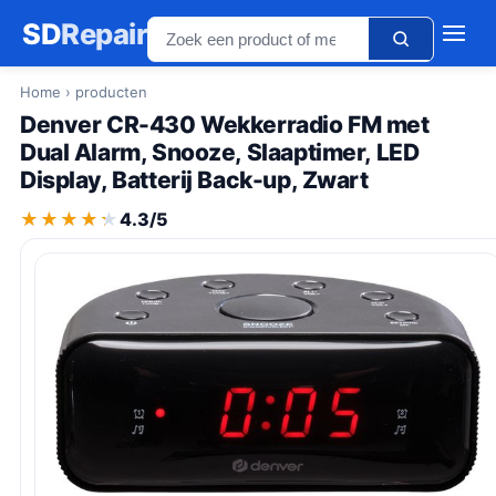
SD
Repair
Home
› producten
Denver CR-430 Wekkerradio FM met
Dual Alarm, Snooze, Slaaptimer, LED
Display, Batterij Back-up, Zwart
★★★★★
★★★★★
4.3/5