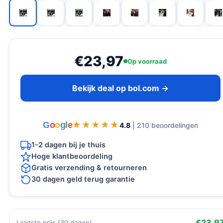
€23,97
Op voorraad
Bekijk deal op bol.com →
G
o
o
g
l
e
★★★★★
★★★★★
4.8
| 210 beoordelingen
1-2 dagen bij je thuis
Hoge klantbeoordeling
Gratis verzending & retourneren
30 dagen geld terug garantie
€23,9
Laagste prijs (30 dagen)