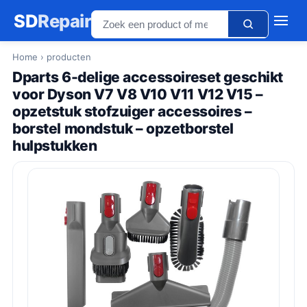
SD
Repair
Home
› producten
Dparts 6-delige accessoireset geschikt
voor Dyson V7 V8 V10 V11 V12 V15 –
opzetstuk stofzuiger accessoires –
borstel mondstuk – opzetborstel
hulpstukken