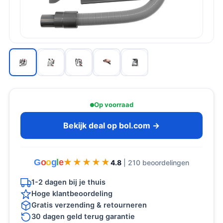
Op voorraad
Bekijk deal op bol.com →
G
o
o
g
l
e
★★★★★
★★★★★
4.8
| 210 beoordelingen
1-2 dagen bij je thuis
Hoge klantbeoordeling
Gratis verzending & retourneren
30 dagen geld terug garantie