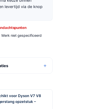
rima keuze binnen
en levertijd via de knop
ndachtspunten
Merk niet gespecificeerd
aties
schikt voor Dyson V7 V8
igerstang opzetstuk –