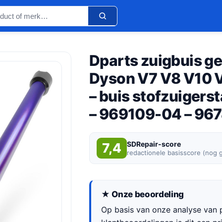
Dparts zuigbuis ge
Dyson V7 V8 V10 V
– buis stofzuigers
– 969109-04 – 96
SDRepair-score
7,4
redactionele basisscore (nog 
★ Onze beoordeling
Op basis van onze analyse van p