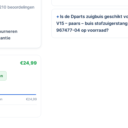
 210 beoordelingen
Is de Dparts zuigbuis geschikt 
V15 – paars – buis stofzuigerstan
967477-04 op voorraad?
tourneren
antie
€24,99
en
en
€24,99