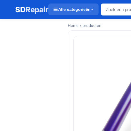
SD
Repair
Alle categorieën
Home
› producten