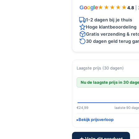
G
o
o
g
l
e
★★★★★
★★★★★
4.8
|
1-2 dagen bij je thuis
Hoge klantbeoordeling
Gratis verzending & re
30 dagen geld terug gar
Laagste prijs (30 dagen)
Nu de laagste prijs in 30 dag
€24,99
laatste 90 dag
Bekijk prijsverloop