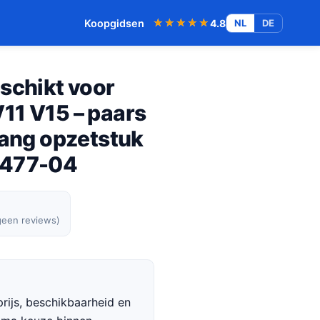
★★★★★
★★★★★
Koopgidsen
4.8
NL
DE
schikt voor
11 V15 – paars
tang opzetstuk
7477-04
geen reviews)
rijs, beschikbaarheid en