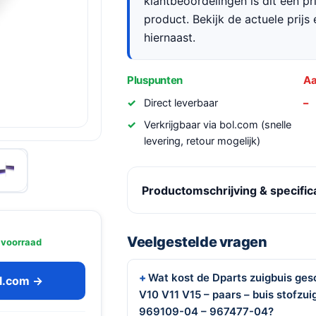
klantbeoordelingen is dit een p
product. Bekijk de actuele prijs 
hiernaast.
Pluspunten
Aa
Direct leverbaar
Verkrijgbaar via bol.com (snelle
levering, retour mogelijk)
Productomschrijving & specific
Veelgestelde vragen
 voorraad
Wat kost de Dparts zuigbuis ge
ol.com →
V10 V11 V15 – paars – buis stofzu
969109-04 – 967477-04?