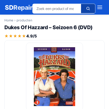
SD
Repair
Home
› producten
Dukes Of Hazzard – Seizoen 6 (DVD)
★★★★★
★★★★★
4.9/5