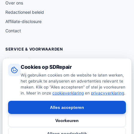
Over ons
Redactioneel beleid
Affiliate-disclosure
Contact
SERVICE & VOORWAARDEN
Klantenservice
Cookies op SDRepair
Verzending & levering
Wij gebruiken cookies om de website te laten werken,
Retourneren
het gebruik te analyseren en advertenties relevant te
Algemene voorwaarden
maken. Klik op “Alles accepteren” of stel je voorkeuren
in. Meer in onze
cookieverklaring
en
privacyverklaring
.
Privacybeleid
Cookiebeleid
Alles accepteren
Voorkeuren
© 2026 SDRepair · Onafhankelijk vergelijkingsplatform · Wij
Alleen noodzakelijk