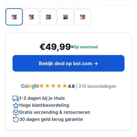
€49,99
Op voorraad
Bekijk deal op bol.com →
G
o
o
g
l
e
★★★★★
★★★★★
4.8
| 210 beoordelingen
1-2 dagen bij je thuis
Hoge klantbeoordeling
Gratis verzending & retourneren
30 dagen geld terug garantie