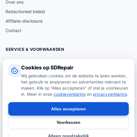
Over ons
Redactioneel beleid
Affiliate-disclosure
Contact
SERVICE & VOORWAARDEN
Klantenservice
Cookies op SDRepair
Verzending & levering
Wij gebruiken cookies om de website te laten werken,
Retourneren
het gebruik te analyseren en advertenties relevant te
Algemene voorwaarden
maken. Klik op “Alles accepteren” of stel je voorkeuren
in. Meer in onze
cookieverklaring
en
privacyverklaring
.
Privacybeleid
Cookiebeleid
Alles accepteren
Voorkeuren
© 2026 SDRepair · Onafhankelijk vergelijkingsplatform · Wij
Alleen noodzakelijk