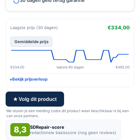
30 dagen geld terug garantie
€334,00
Laagste prijs (30 dagen)
Gemiddelde prijs
€334,00
laatste 90 dagen
€495,00
Bekijk prijsverloop
★ Volg dit product
We sturen je een melding zodra dit product weer beschikbaar is bij een
van onze partners.
SDRepair-score
8,3
redactionele basisscore (nog geen reviews)