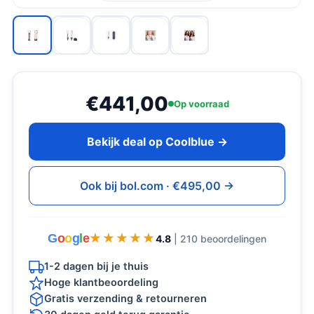
€441,00
Op voorraad
Bekijk deal op Coolblue →
Ook bij bol.com · €495,00 →
G
o
o
g
l
e
★★★★★
★★★★★
4.8
| 210 beoordelingen
1-2 dagen bij je thuis
Hoge klantbeoordeling
Gratis verzending & retourneren