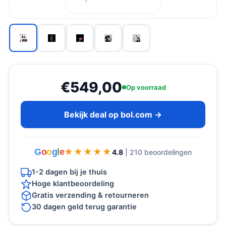
€549,00
Op voorraad
Bekijk deal op bol.com →
G
o
o
g
l
e
★★★★★
★★★★★
4.8
| 210 beoordelingen
1-2 dagen bij je thuis
Hoge klantbeoordeling
Gratis verzending & retourneren
30 dagen geld terug garantie