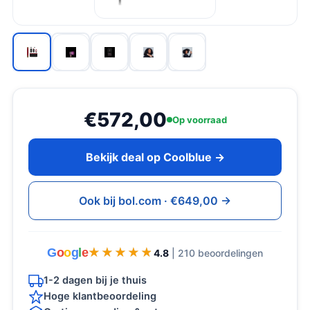
€572,00
Op voorraad
Bekijk deal op Coolblue →
Ook bij bol.com · €649,00 →
G
o
o
g
l
e
★★★★★
★★★★★
4.8
| 210 beoordelingen
1-2 dagen bij je thuis
Hoge klantbeoordeling