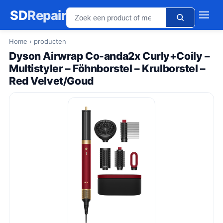
SD
Repair
Home
› producten
Dyson Airwrap Co-anda2x Curly+Coily –
Multistyler – Föhnborstel – Krulborstel –
Red Velvet/Goud