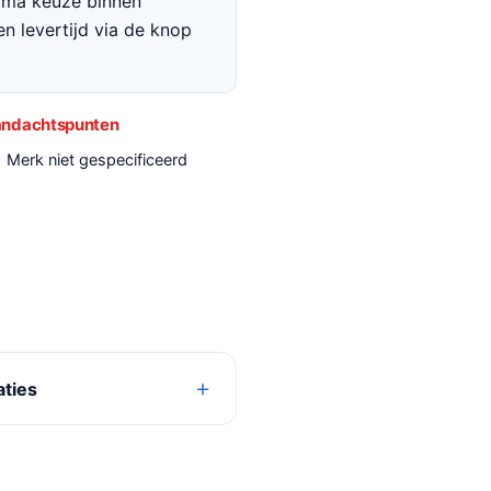
rima keuze binnen
en levertijd via de knop
ndachtspunten
Merk niet gespecificeerd
aties