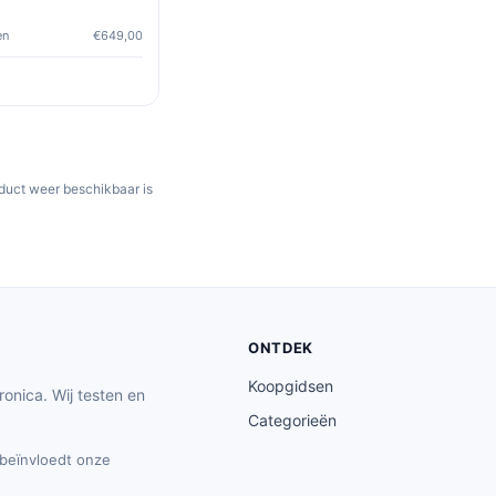
en
€649,00
oduct weer beschikbaar is
ONTDEK
Koopgidsen
ronica. Wij testen en
Categorieën
t beïnvloedt onze