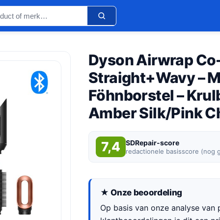
Dyson Airwrap Co
Straight+Wavy – Mu
Föhnborstel – Krul
Amber Silk/Pink 
SDRepair-score
7,4
redactionele basisscore (nog 
★ Onze beoordeling
Op basis van onze analyse van p