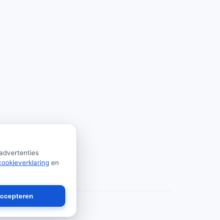
 advertenties
cookieverklaring
en
accepteren