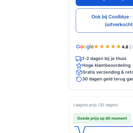
Ook bij Coolblue 
(uitverkocht
G
o
o
g
l
e
★★★★★
★★★★★
4.8
|
1-2 dagen bij je thuis
Hoge klantbeoordeling
Gratis verzending & re
30 dagen geld terug gar
Laagste prijs (30 dagen)
Goede prijs op dit moment