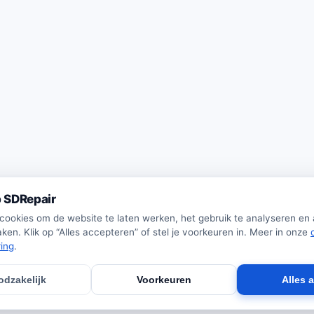
 SDRepair
 cookies om de website te laten werken, het gebruik te analyseren en
ken. Klik op “Alles accepteren” of stel je voorkeuren in. Meer in onze
ring
.
odzakelijk
Voorkeuren
Alles 
· Wij verkopen zelf geen producten · Alle prijzen onder voorbehoud.