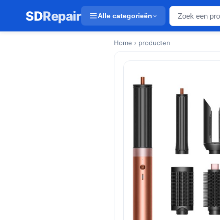
SD
Repair
Alle categorieën
Home
› producten