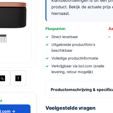
klantbeoordelingen is dit een p
product. Bekijk de actuele prijs 
hiernaast.
Pluspunten
Aa
Direct leverbaar
Uitgebreide productfoto's
beschikbaar
Volledige productinformatie
Verkrijgbaar via bol.com (snelle
levering, retour mogelijk)
Productomschrijving & specific
ad
Veelgestelde vragen
ol.com →