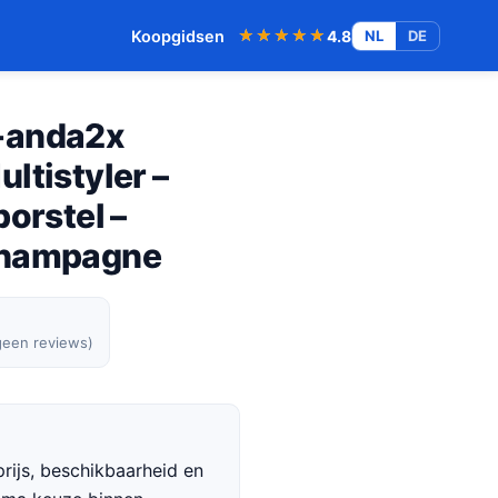
★★★★★
★★★★★
Koopgidsen
4.8
NL
DE
-anda2x
ltistyler –
borstel –
Champagne
geen reviews)
rijs, beschikbaarheid en