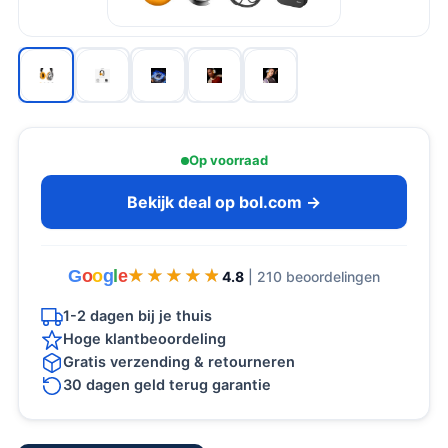
Op voorraad
Bekijk deal op bol.com →
G
o
o
g
l
e
★★★★★
★★★★★
4.8
| 210 beoordelingen
1-2 dagen bij je thuis
Hoge klantbeoordeling
Gratis verzending & retourneren
30 dagen geld terug garantie