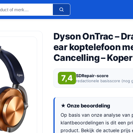
Dyson OnTrac – Dr
ear koptelefoon m
Cancelling – Koper
SDRepair-score
7,4
redactionele basisscore (nog 
★ Onze beoordeling
Op basis van onze analyse van p
klantbeoordelingen is dit een p
product. Bekijk de actuele prijs 