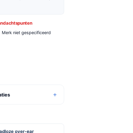
ndachtspunten
Merk niet gespecificeerd
aties
adloze over-ear