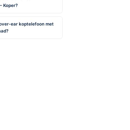
 – Koper?
 over-ear koptelefoon met
aad?