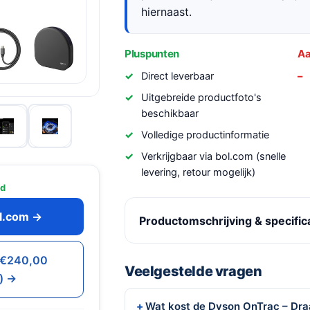
hiernaast.
Pluspunten
Aa
Direct leverbaar
Uitgebreide productfoto's
beschikbaar
Volledige productinformatie
Verkrijgbaar via bol.com (snelle
levering, retour mogelijk)
ad
ol.com →
Productomschrijving & specific
· €240,00
Veelgestelde vragen
) →
Wat kost de Dyson OnTrac – Dra