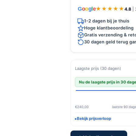
G
o
o
g
l
e
★★★★★
★★★★★
4.8
|
1-2 dagen bij je thuis
Hoge klantbeoordeling
Gratis verzending & re
30 dagen geld terug gar
Laagste prijs (30 dagen)
Nu de laagste prijs in 30 dag
€240,00
laatste 90 dag
Bekijk prijsverloop