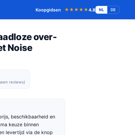
★★★★★
★★★★★
Koopgidsen
4.8
NL
DE
aadloze over-
et Noise
geen reviews)
rijs, beschikbaarheid en
rima keuze binnen
en levertijd via de knop