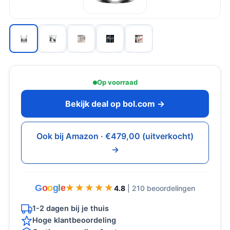
Op voorraad
Bekijk deal op bol.com →
Ook bij Amazon · €479,00 (uitverkocht)
→
G
o
o
g
l
e
★★★★★
★★★★★
4.8
| 210 beoordelingen
1-2 dagen bij je thuis
Hoge klantbeoordeling