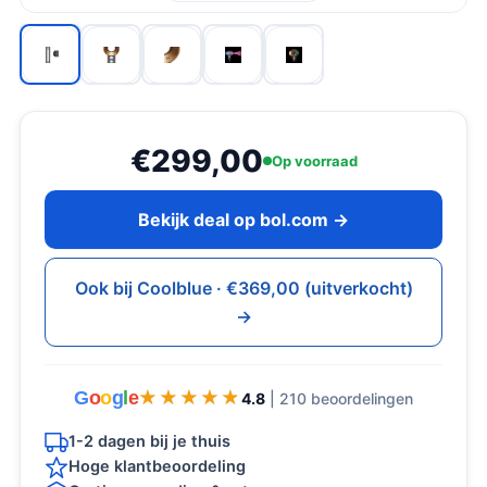
€299,00
Op voorraad
Bekijk deal op bol.com →
Ook bij Coolblue · €369,00 (uitverkocht)
→
G
o
o
g
l
e
★★★★★
★★★★★
4.8
| 210 beoordelingen
1-2 dagen bij je thuis
Hoge klantbeoordeling