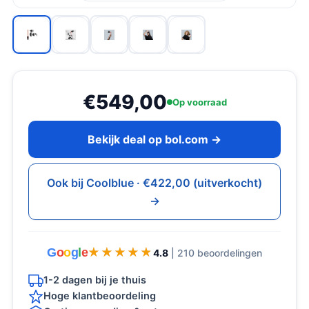
€549,00
Op voorraad
Bekijk deal op bol.com →
Ook bij Coolblue · €422,00 (uitverkocht)
→
G
o
o
g
l
e
★★★★★
★★★★★
4.8
| 210 beoordelingen
1-2 dagen bij je thuis
Hoge klantbeoordeling