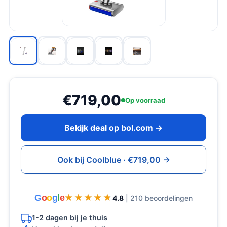
€719,00
Op voorraad
Bekijk deal op bol.com →
Ook bij Coolblue · €719,00 →
G
o
o
g
l
e
★★★★★
★★★★★
4.8
| 210 beoordelingen
1-2 dagen bij je thuis