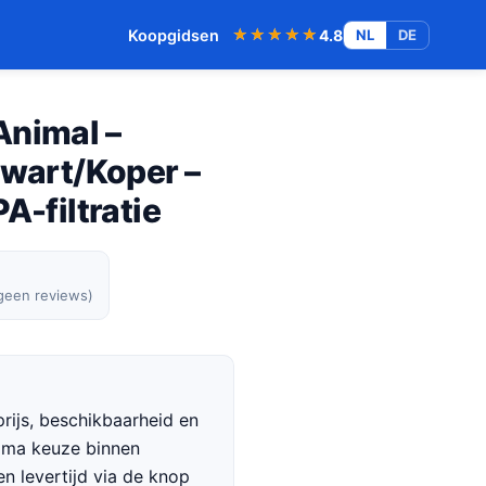
★★★★★
★★★★★
Koopgidsen
4.8
NL
DE
Animal –
Zwart/Koper –
A-filtratie
 geen reviews)
rijs, beschikbaarheid en
rima keuze binnen
en levertijd via de knop