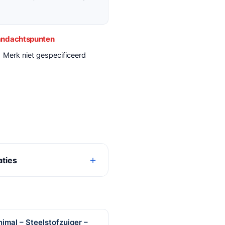
ndachtspunten
Merk niet gespecificeerd
aties
imal – Steelstofzuiger –