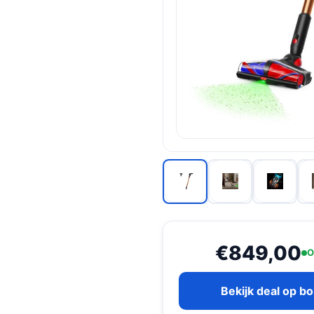
€849,00
O
Bekijk deal op b