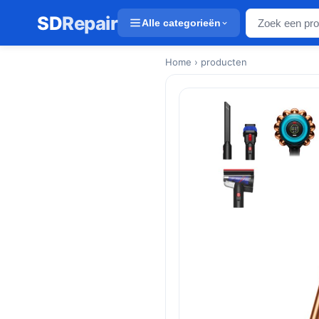
SD
Repair
Alle categorieën
Home
› producten