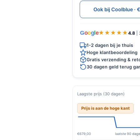
Ook bij Coolblue ·
G
o
o
g
l
e
★★★★★
★★★★★
4.8
|
1-2 dagen bij je thuis
Hoge klantbeoordeling
Gratis verzending & re
30 dagen geld terug gar
Laagste prijs (30 dagen)
Prijs is aan de hoge kant
€679,00
laatste 90 dag