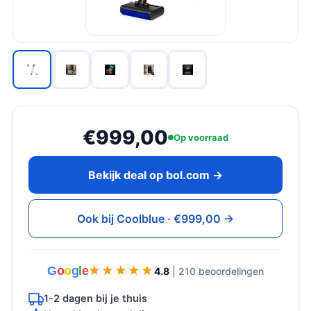
€999,00
Op voorraad
Bekijk deal op bol.com →
Ook bij Coolblue · €999,00 →
G
o
o
g
l
e
★★★★★
★★★★★
4.8
| 210 beoordelingen
1-2 dagen bij je thuis