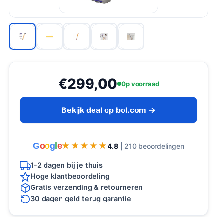
€299,00
Op voorraad
Bekijk deal op bol.com →
G
o
o
g
l
e
★★★★★
★★★★★
4.8
| 210 beoordelingen
1-2 dagen bij je thuis
Hoge klantbeoordeling
Gratis verzending & retourneren
30 dagen geld terug garantie