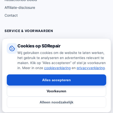
Affiliate-disclosure
Contact
SERVICE & VOORWAARDEN
Klantenservice
Cookies op SDRepair
Verzending & levering
Wij gebruiken cookies om de website te laten werken,
Retourneren
het gebruik te analyseren en advertenties relevant te
Algemene voorwaarden
maken. Klik op “Alles accepteren” of stel je voorkeuren
in. Meer in onze
cookieverklaring
en
privacyverklaring
.
Privacybeleid
Cookiebeleid
Alles accepteren
Voorkeuren
© 2026 SDRepair · Onafhankelijk vergelijkingsplatform · Wij
Alleen noodzakelijk
verkopen zelf geen producten · Alle prijzen onder voorbehoud.