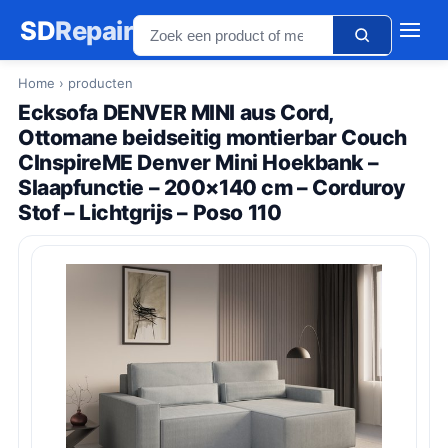
SD
Repair
Home
› producten
Ecksofa DENVER MINI aus Cord,
Ottomane beidseitig montierbar Couch
CInspireME Denver Mini Hoekbank –
Slaapfunctie – 200×140 cm – Corduroy
Stof – Lichtgrijs – Poso 110