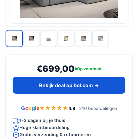
€699,00
Op voorraad
Bekijk deal op bol.com →
G
o
o
g
l
e
★★★★★
★★★★★
4.8
| 210 beoordelingen
1-2 dagen bij je thuis
Hoge klantbeoordeling
Gratis verzending & retourneren