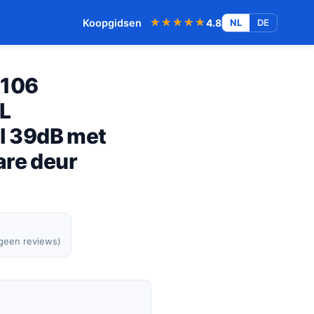
★★★★★
★★★★★
Koopgidsen
4.8
NL
DE
0106
5L
il 39dB met
are deur
 geen reviews)