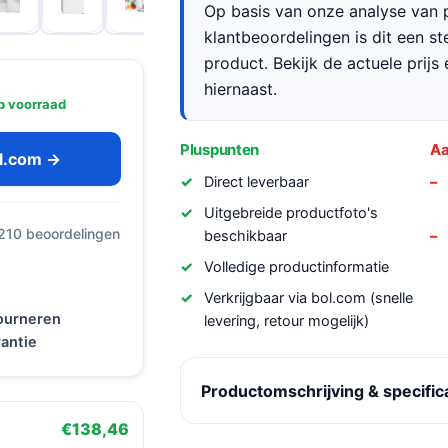
Op basis van onze analyse van p
klantbeoordelingen is dit een s
product. Bekijk de actuele prijs 
hiernaast.
p voorraad
Pluspunten
Aa
ol.com →
Direct leverbaar
Uitgebreide productfoto's
 210 beoordelingen
beschikbaar
Volledige productinformatie
Verkrijgbaar via bol.com (snelle
tourneren
levering, retour mogelijk)
antie
Productomschrijving & specific
€138,46