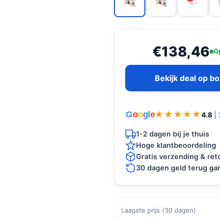
€138,46
O
Bekijk deal op b
G
o
o
g
l
e
★★★★★
★★★★★
4.8
|
1-2 dagen bij je thuis
Hoge klantbeoordeling
Gratis verzending & re
30 dagen geld terug gar
Laagste prijs (30 dagen)