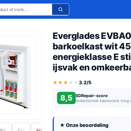
Everglades EVBA
barkoelkast wit 4
energieklasse E st
ijsvak en omkeerb
★★★★★
★★★★★
3.2/5
SDRepair-score
8,5
redactionele basisscore (nog
★ Onze beoordeling