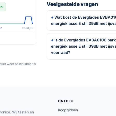
Veelgestelde vragen
en
Wat kost de Everglades EVBA010
energieklasse E stil 39dB met ijs
en
€153,00
Is de Everglades EVBA0106 bark
energieklasse E stil 39dB met ijs
voorraad?
oduct weer beschikbaar is
ONTDEK
Koopgidsen
ronica. Wij testen en