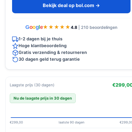
Bekijk deal op bol.com →
G
o
o
g
l
e
★★★★★
★★★★★
4.8
| 210 beoordelingen
1-2 dagen bij je thuis
Hoge klantbeoordeling
Gratis verzending & retourneren
30 dagen geld terug garantie
€299,0
Laagste prijs (30 dagen)
Nu de laagste prijs in 30 dagen
€299,00
laatste 90 dagen
€299,0