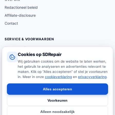
Redactioneel beleid
Affiliate-disclosure
Contact
SERVICE & VOORWAARDEN
Klantenservice
Cookies op SDRepair
Verzending & levering
Wij gebruiken cookies om de website te laten werken,
Retourneren
het gebruik te analyseren en advertenties relevant te
Algemene voorwaarden
maken. Klik op “Alles accepteren” of stel je voorkeuren
in. Meer in onze
cookieverklaring
en
privacyverklaring
.
Privacybeleid
Cookiebeleid
Alles accepteren
Voorkeuren
© 2026 SDRepair · Onafhankelijk vergelijkingsplatform · Wij
Alleen noodzakelijk
verkopen zelf geen producten · Alle prijzen onder voorbehoud.