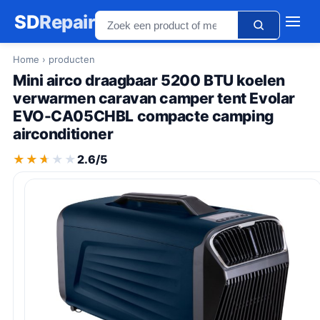
SD
Repair
Home
› producten
Mini airco draagbaar 5200 BTU koelen
verwarmen caravan camper tent Evolar
EVO-CA05CHBL compacte camping
airconditioner
★★★★★
★★★★★
2.6/5