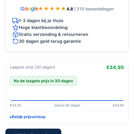
G
o
o
g
l
e
★★★★★
★★★★★
4.8
| 210 beoordelingen
1-2 dagen bij je thuis
Hoge klantbeoordeling
Gratis verzending & retourneren
30 dagen geld terug garantie
€34,95
Laagste prijs (30 dagen)
Nu de laagste prijs in 30 dagen
€34,95
laatste 90 dagen
€34,95
Bekijk prijsverloop