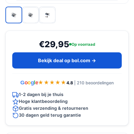
€29,95
Op voorraad
Bekijk deal op bol.com →
G
o
o
g
l
e
★★★★★
★★★★★
4.8
| 210 beoordelingen
1-2 dagen bij je thuis
Hoge klantbeoordeling
Gratis verzending & retourneren
30 dagen geld terug garantie