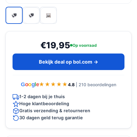
€19,95
Op voorraad
Bekijk deal op bol.com →
G
o
o
g
l
e
★★★★★
★★★★★
4.8
| 210 beoordelingen
1-2 dagen bij je thuis
Hoge klantbeoordeling
Gratis verzending & retourneren
30 dagen geld terug garantie