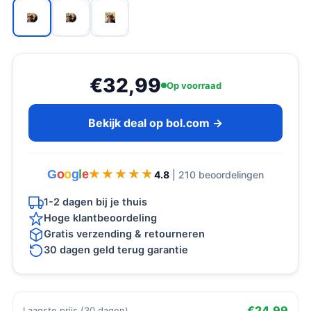
€32,99
Op voorraad
Bekijk deal op bol.com →
G
o
o
g
l
e
★★★★★
★★★★★
4.8
| 210 beoordelingen
1-2 dagen bij je thuis
Hoge klantbeoordeling
Gratis verzending & retourneren
30 dagen geld terug garantie
€24,99
Laagste prijs (30 dagen)