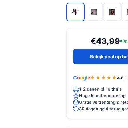
€43,99
Op
Bekijk deal op b
G
o
o
g
l
e
★★★★★
★★★★★
4.8
|
1-2 dagen bij je thuis
Hoge klantbeoordeling
Gratis verzending & re
30 dagen geld terug gar