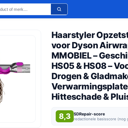
Haarstyler Opzets
voor Dyson Airwra
MMOBIEL – Geschik
HS05 & HS08 – Voor
Drogen & Gladmak
Verwarmingsplate
Hitteschade & Plui
SDRepair-score
8,3
redactionele basisscore (nog