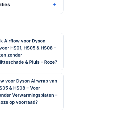
aties
uk Airflow voor Dyson
voor HS01, HS05 & HS08 –
ken zonder
itteschade & Pluis – Roze?
low voor Dyson Airwrap van
S05 & HS08 – Voor
zonder Verwarmingsplaten –
Roze op voorraad?