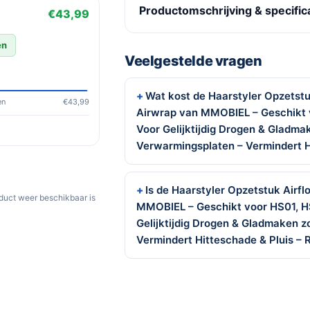
Productomschrijving & specific
€43,99
en
Veelgestelde vragen
Wat kost de Haarstyler Opzetst
en
€43,99
Airwrap van MMOBIEL – Geschikt 
Voor Gelijktijdig Drogen & Gladma
Verwarmingsplaten – Vermindert H
Is de Haarstyler Opzetstuk Airf
oduct weer beschikbaar is
MMOBIEL – Geschikt voor HS01, H
Gelijktijdig Drogen & Gladmaken 
Vermindert Hitteschade & Pluis – 