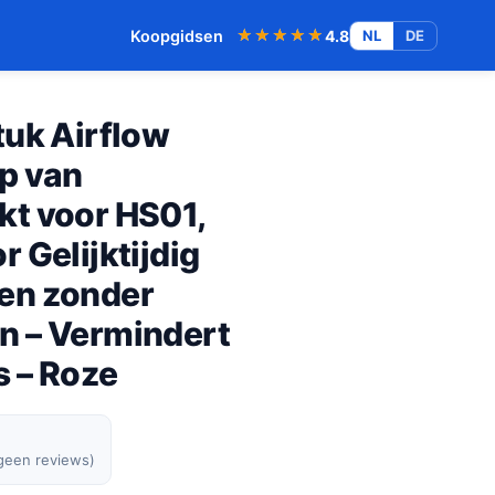
★★★★★
★★★★★
Koopgidsen
4.8
NL
DE
tuk Airflow
p van
t voor HS01,
 Gelijktijdig
en zonder
n – Vermindert
s – Roze
 geen reviews)