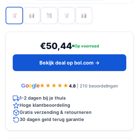
€50,44
Op voorraad
Bekijk deal op bol.com →
G
o
o
g
l
e
★★★★★
★★★★★
4.8
| 210 beoordelingen
1-2 dagen bij je thuis
Hoge klantbeoordeling
Gratis verzending & retourneren
30 dagen geld terug garantie