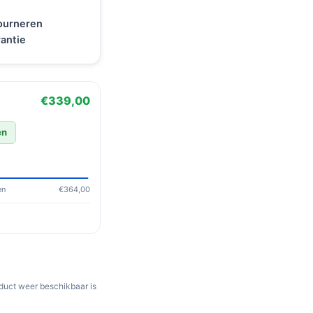
tourneren
antie
€339,00
en
en
€364,00
oduct weer beschikbaar is