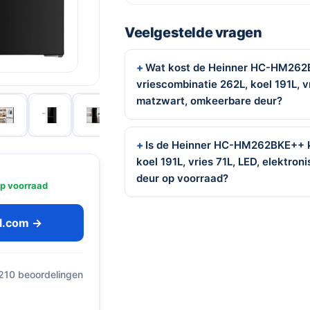
Veelgestelde vragen
Wat kost de Heinner HC-HM262
vriescombinatie 262L, koel 191L, vr
matzwart, omkeerbare deur?
Is de Heinner HC-HM262BKE++ k
koel 191L, vries 71L, LED, elektro
deur op voorraad?
p voorraad
ol.com →
 210 beoordelingen