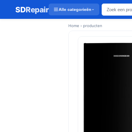
SD
Repair
Alle categorieën
Home
› producten