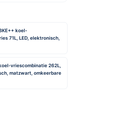
BKE++ koel-
ies 71L, LED, elektronisch,
oel-vriescombinatie 262L,
nisch, matzwart, omkeerbare