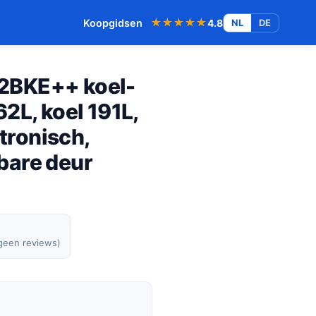
★★★★★
★★★★★
Koopgidsen
4.8
NL
DE
2BKE++ koel-
2L, koel 191L,
ktronisch,
bare deur
 geen reviews)