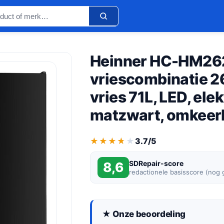
Heinner HC-HM26
vriescombinatie 26
vries 71L, LED, ele
matzwart, omkeer
★★★★★
★★★★★
3.7/5
SDRepair-score
8,6
redactionele basisscore (nog
★ Onze beoordeling