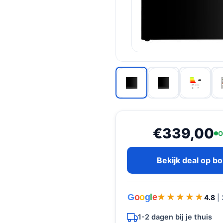
€339,00
O
Bekijk deal op b
G
o
o
g
l
e
★★★★★
★★★★★
4.8
|
1-2 dagen bij je thuis