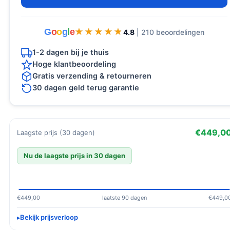
G
o
o
g
l
e
★★★★★
★★★★★
4.8
| 210 beoordelingen
1-2 dagen bij je thuis
Hoge klantbeoordeling
Gratis verzending & retourneren
30 dagen geld terug garantie
€449,0
Laagste prijs (30 dagen)
Nu de laagste prijs in 30 dagen
€449,00
laatste 90 dagen
€449,0
Bekijk prijsverloop