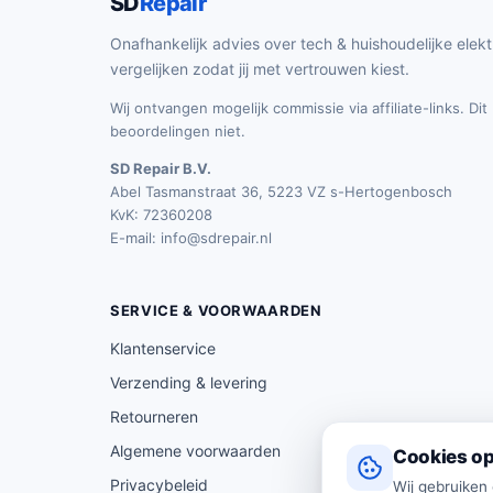
SD
Repair
Onafhankelijk advies over tech & huishoudelijke elekt
vergelijken zodat jij met vertrouwen kiest.
Wij ontvangen mogelijk commissie via affiliate-links. Di
beoordelingen niet.
SD Repair B.V.
Abel Tasmanstraat 36, 5223 VZ s-Hertogenbosch
KvK: 72360208
E-mail:
info@sdrepair.nl
SERVICE & VOORWAARDEN
Klantenservice
Verzending & levering
Retourneren
Algemene voorwaarden
Cookies op
Privacybeleid
Wij gebruiken