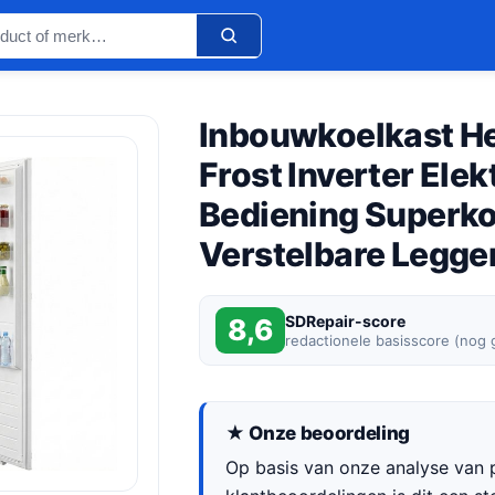
Inbouwkoelkast H
Frost Inverter Ele
Bediening Superko
Verstelbare Legge
SDRepair-score
8,6
redactionele basisscore (nog
★ Onze beoordeling
Op basis van onze analyse van p