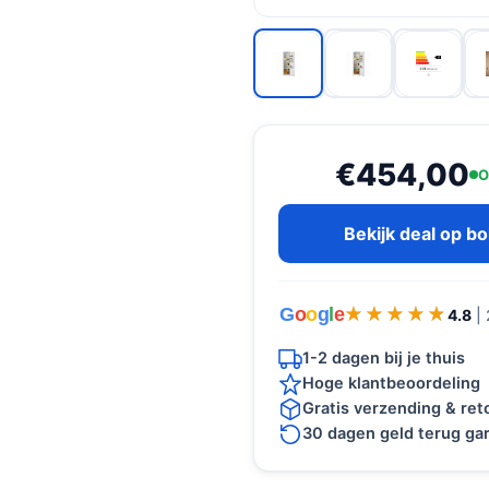
€454,00
O
Bekijk deal op b
G
o
o
g
l
e
★★★★★
★★★★★
4.8
|
1-2 dagen bij je thuis
Hoge klantbeoordeling
Gratis verzending & re
30 dagen geld terug gar