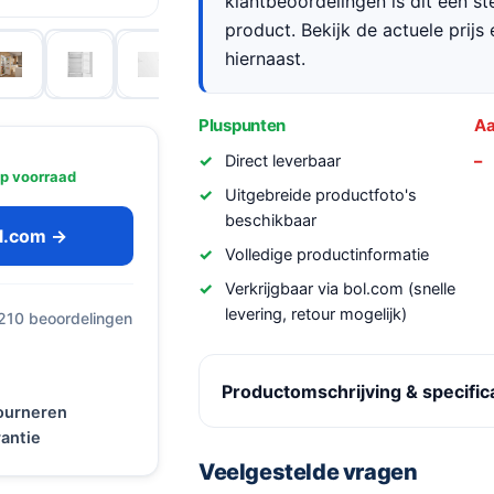
klantbeoordelingen is dit een s
product. Bekijk de actuele prijs 
hiernaast.
Pluspunten
Aa
Direct leverbaar
p voorraad
Uitgebreide productfoto's
beschikbaar
ol.com →
Volledige productinformatie
Verkrijgbaar via bol.com (snelle
levering, retour mogelijk)
 210 beoordelingen
Productomschrijving & specific
tourneren
antie
Veelgestelde vragen