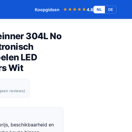
★★★★★
★★★★★
Koopgidsen
4.8
NL
DE
einner 304L No
ktronisch
elen LED
rs Wit
 geen reviews)
rijs, beschikbaarheid en