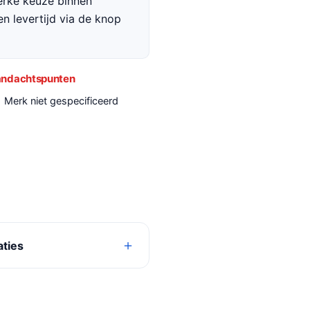
terke keuze binnen
en levertijd via de knop
ndachtspunten
Merk niet gespecificeerd
aties