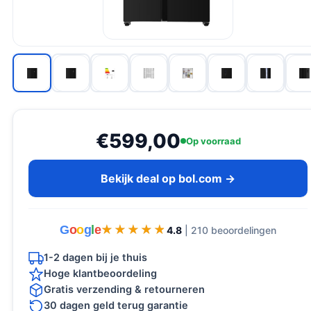
€599,00
Op voorraad
Bekijk deal op bol.com →
G
o
o
g
l
e
★★★★★
★★★★★
4.8
| 210 beoordelingen
1-2 dagen bij je thuis
Hoge klantbeoordeling
Gratis verzending & retourneren
30 dagen geld terug garantie