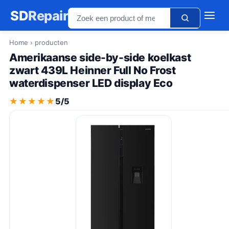
SD
Repair
Home
› producten
Amerikaanse side-by-side koelkast
zwart 439L Heinner Full No Frost
waterdispenser LED display Eco
★★★★★
★★★★★
5/5