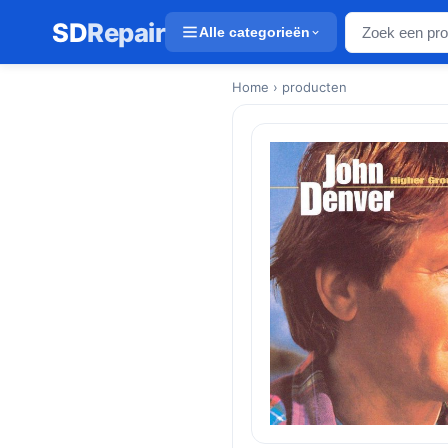
SD
Repair
Alle categorieën
Home
› producten