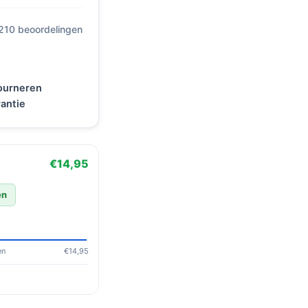
 210 beoordelingen
tourneren
antie
€14,95
en
en
€14,95