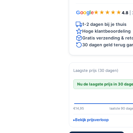
G
o
o
g
l
e
★★★★★
★★★★★
4.8
|
1-2 dagen bij je thuis
Hoge klantbeoordeling
Gratis verzending & re
30 dagen geld terug gar
Laagste prijs (30 dagen)
Nu de laagste prijs in 30 dag
€14,95
laatste 90 dag
Bekijk prijsverloop