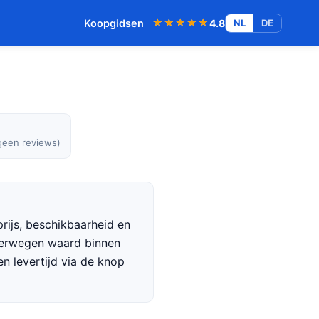
★★★★★
★★★★★
Koopgidsen
4.8
NL
DE
geen reviews)
rijs, beschikbaarheid en
overwegen waard binnen
en levertijd via de knop