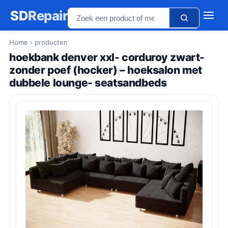
SD
Repair
Home
› producten
hoekbank denver xxl- corduroy zwart-
zonder poef (hocker) – hoeksalon met
dubbele lounge- seatsandbeds