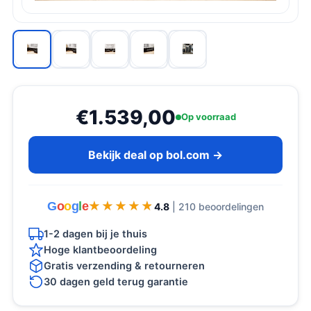
€1.539,00
Op voorraad
Bekijk deal op bol.com →
G
o
o
g
l
e
★★★★★
★★★★★
4.8
| 210 beoordelingen
1-2 dagen bij je thuis
Hoge klantbeoordeling
Gratis verzending & retourneren
30 dagen geld terug garantie