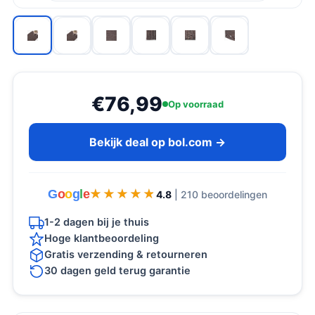
€76,99
Op voorraad
Bekijk deal op bol.com →
G
o
o
g
l
e
★★★★★
★★★★★
4.8
| 210 beoordelingen
1-2 dagen bij je thuis
Hoge klantbeoordeling
Gratis verzending & retourneren
30 dagen geld terug garantie