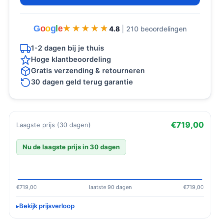
G
o
o
g
l
e
★★★★★
★★★★★
4.8
| 210 beoordelingen
1-2 dagen bij je thuis
Hoge klantbeoordeling
Gratis verzending & retourneren
30 dagen geld terug garantie
€719,00
Laagste prijs (30 dagen)
Nu de laagste prijs in 30 dagen
€719,00
laatste 90 dagen
€719,00
Bekijk prijsverloop