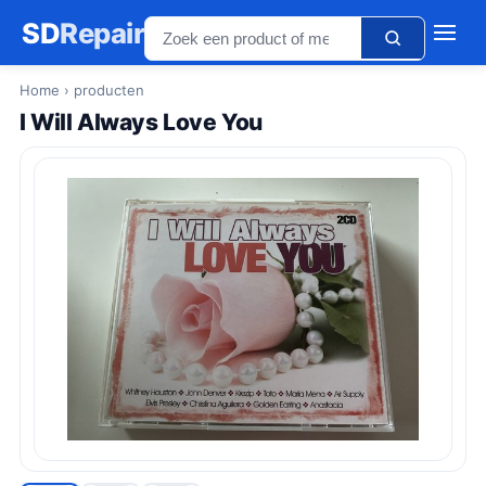
SD
Repair
Home
› producten
I Will Always Love You