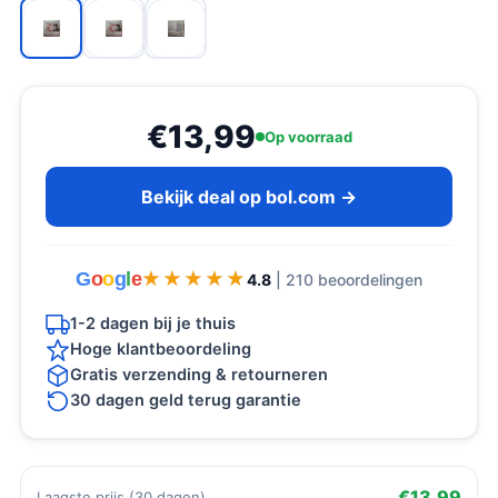
€13,99
Op voorraad
Bekijk deal op bol.com →
G
o
o
g
l
e
★★★★★
★★★★★
4.8
| 210 beoordelingen
1-2 dagen bij je thuis
Hoge klantbeoordeling
Gratis verzending & retourneren
30 dagen geld terug garantie
€13,99
Laagste prijs (30 dagen)