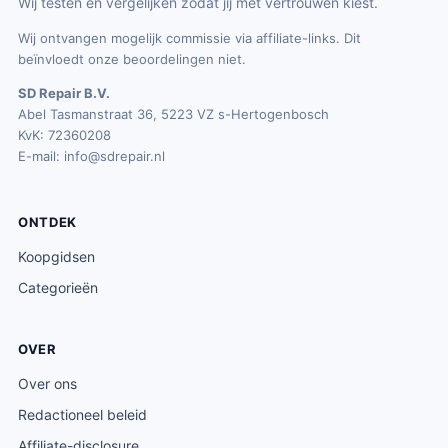
Wij testen en vergelijken zodat jij met vertrouwen kiest.
Wij ontvangen mogelijk commissie via affiliate-links. Dit
beïnvloedt onze beoordelingen niet.
SD Repair B.V.
Abel Tasmanstraat 36, 5223 VZ s-Hertogenbosch
KvK: 72360208
E-mail:
info@sdrepair.nl
ONTDEK
Koopgidsen
Categorieën
OVER
Over ons
Redactioneel beleid
Affiliate-disclosure