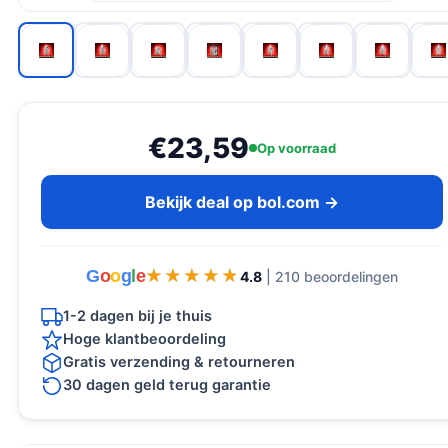
€23,59
Op voorraad
Bekijk deal op bol.com →
G
o
o
g
l
e
★★★★★
★★★★★
4.8
| 210 beoordelingen
1-2 dagen bij je thuis
Hoge klantbeoordeling
Gratis verzending & retourneren
30 dagen geld terug garantie